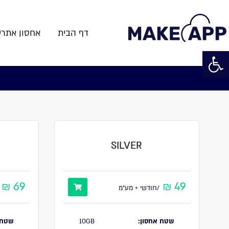
דף הבית
אחסון אתרי
פתח סרגל נגישות
SILVER
69 ₪
49 ₪
/חודשי + מע"מ
שטח אחסון:
10GB
שטח 