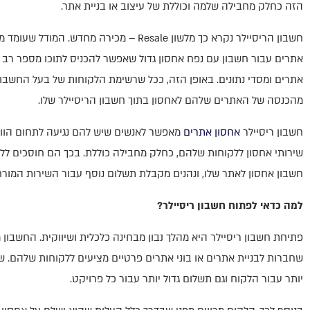
הזה כחלק מחבילה שלמה וכוללת של עיצוב או בניית אתר.
חשבון הריסיילר נקרא כך מלשון Resale – מכירה מח
אתרים עבור חשבון עם נפח אחסון גדול שאפשר להכניס לתוכו מספר רב (או
אתרים ומסדי נתונים. באופן הזה, ככל שרשימת הלקוחות של בעל החשבון גד
מהכנסה של האתרים שלהם לאחסון בתוך חשבון הריסיילר שלו.
חשבון ריסיילר
אחסון אתרים
מאפשר לאנשים שיש להם נגיעה לתחום הווב
שירותי אחסון ללקוחות שלהם, כחלק מחבילה כוללת. בכך הם חוסכים לל
חשבון אחסון לאתר שלו, ונהנים מקבלת תשלום נוסף עבור השירות המורח
למה כדאי לפתוח חשבון ריסיילר?
פתיחת חשבון ריסיילר היא מהלך נבון מבחינה כלכלית ושיווקית. החשבו
מייק אפ מספקת שירות אדיב, מהיר ומ
לעסקים. אני יכול להיות רגוע ולהתע
שחברות לבניית אתרים או בוני אתרים פרטיים מציעים ללקוחות שלהם. ש
נמצא ביד
יותר עבור הלקוח וגם תשלום גדול יותר עבור כל פרויקט.