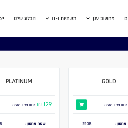
ם
מחשוב ענן
תשתיות ו-IT
הבלוג שלנו
יצ
PLATINUM
GOLD
129 ₪
/חודשי + מע"מ
/חודשי + מע"מ
אחסון:
25GB
שטח אחסון:
B