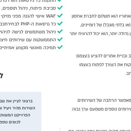
התקנת כל גירסאות הוורדפרס
סביבת פיתוח, ניהול תוספים, ס
WAF אישי להגנה מפני מזיקי רשת
דש. המודל שעומד מאחוריו הוא תשלום לחברת אחסון
כל גרסאות ה-PHP לבחירתכם 7.4-8.2
 בלתי מוגבל) של דומיינים,
ניהול משתמשים לגישה לניהול
ולה יותר, הוא יכול להרוויח יותר
התממשקות עם שירותים חיצוניים: le Pagespeed, Cloudflare, Git
תמיכה מאנשי מקצוע אמיתיים 365/7/24 לשירותכם
 ובניית אתרים להציע בעצמם
קוח את הצורך לפתוח בעצמו
ב.
ל
ן מאפשר הרחבה של השירותים
קצועי כל הנושא הקשור באתרי אינטרנט
ברצוני לציין את ש
סק בעבודה שלי שאני יודע שהאתר שלי
השירות מהיר ויעיל ומ
ירותים נוספים משמעם ערך גבוה
יים שלהם.
הפרוייקט המשותף 
לכוונים נוספ