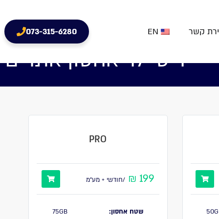
ירת קשר
EN
073-315-6280
ריסיילר אחסון אתרים
PRO
199 ₪
/חודשי + מע"מ
50G
שטח אחסון:
75GB