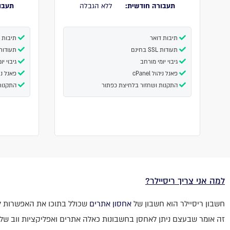
תעבורה חודשית:
ללא הגבלה
תעבו
תיבות דואר
תיבות ד
תעודות SSL בחינם
תעודות SSL בחי
גיבוי יומי מורחב
גיבוי יו
פאנל ניהול cPanel
פאנל ניהול 
התקנות ושחזור בלחיצת כפתור
התקנות
למה אני צריך ריסיילר?
חשבון ריסיילר הוא חשבון של
אחסון אתרים
שכולל בתוכו את האפשרות לה
זה אומר שבעצם ניתן לאחסן בחשבונות כאלה אתרים ואפליקציות ווב של 