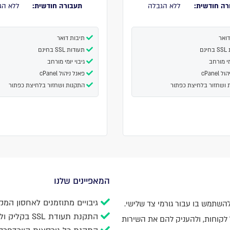
רה חודשית:
ללא הגבלה
תעבורה חודשית:
ללא הג
ואר
תיבות דואר
נם
תעודות SSL בחינם
מי מורחב
גיבוי יומי מורחב
cPanel
פאנל ניהול cPanel
 ושחזור בלחיצת כפתור
התקנות ושחזור בלחיצת כפתור
המאפיינים שלנו
גיבויים מתוזמנים לאחסון המקומי,  GoogleDrive, OneDrive, Amazon
שתמש בו עבור גורמי צד שלישי.
התקנת תעודת SSL בקליק וללא עלות
לקוחות, ולהעניק להם את השירות