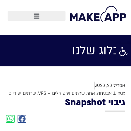
תשתיות ו-IT
פתח סרגל נגישות
הבלוג שלנו
אפריל 23, 2023
Linux
,
אבטחה
,
אחר
,
שרתים וירטואלים – VPS
,
שרתים יעודיים
גיבוי Snapshot