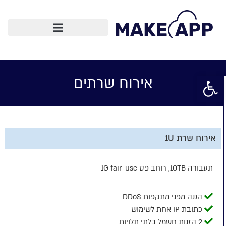
תשתיות ו-IT
פתח סרגל נגישות
אירוח שרתים
אירוח שרת 1U
תעבורה 10TB, רוחב פס 1G fair-use
הגנה מפני מתקפות DDoS
כתובת IP אחת לשימוש
2 הזנות חשמל בלתי תלויות